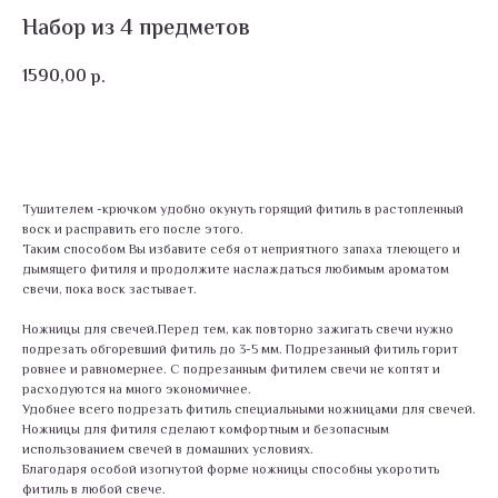
Набор из 4 предметов
1590,00
р.
В корзину
Тушителем -крючком удобно окунуть горящий фитиль в растопленный
воск и расправить его после этого.
Таким способом Вы избавите себя от неприятного запаха тлеющего и
дымящего фитиля и продолжите наслаждаться любимым ароматом
свечи, пока воск застывает.
Ножницы для свечей.Перед тем, как повторно зажигать свечи нужно
подрезать обгоревший фитиль до 3-5 мм. Подрезанный фитиль горит
ровнее и равномернее. С подрезанным фитилем свечи не коптят и
расходуются на много экономичнее.
Удобнее всего подрезать фитиль специальными ножницами для свечей.
Ножницы для фитиля сделают комфортным и безопасным
использованием свечей в домашних условиях.
Благодаря особой изогнутой форме ножницы способны укоротить
фитиль в любой свече.