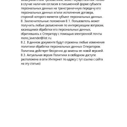
в случае наличия согласия в письменной форме субъекта
персональных данных на трансграничную передачу его
персональных данных и/или исполнения договора,
стороной которого является субъект персональных данных.
8. Заключительные положения 8.1. Пользователь может
получить любые разъяснения по интересующим вопросам,
касающимся обработки его персональных данных,
обратившись к Оператору с помощью электронной почты
mono_lavender@list.ru.
8.2. В данном документе будут отражены любые изменения
политики обработки персональных данных Оператором.
Политика действует бессрочно до замены ее новой версией.
8.3. Актуальная версия Политики в свободном доступе
расположена в сети Интернет по адресу ( тут ссылка с сайта
на эту статью)