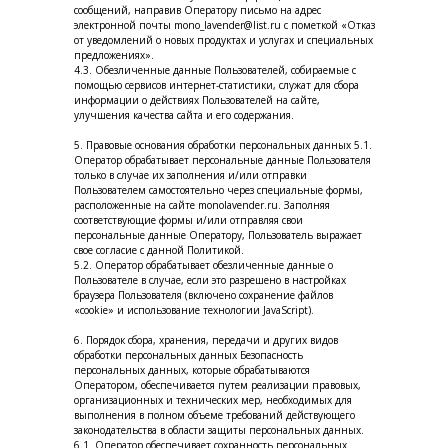
сообщений, направив Оператору письмо на адрес
электронной почты mono_lavender@list.ru с пометкой «Отказ
от уведомлений о новых продуктах и услугах и специальных
предложениях».
4.3. Обезличенные данные Пользователей, собираемые с
помощью сервисов интернет-статистики, служат для сбора
информации о действиях Пользователей на сайте,
улучшения качества сайта и его содержания.
5. Правовые основания обработки персональных данных 5.1.
Оператор обрабатывает персональные данные Пользователя
только в случае их заполнения и/или отправки
Пользователем самостоятельно через специальные формы,
расположенные на сайте monolavender.ru. Заполняя
соответствующие формы и/или отправляя свои
персональные данные Оператору, Пользователь выражает
свое согласие с данной Политикой.
5.2. Оператор обрабатывает обезличенные данные о
Пользователе в случае, если это разрешено в настройках
браузера Пользователя (включено сохранение файлов
«cookie» и использование технологии JavaScript).
6. Порядок сбора, хранения, передачи и других видов
обработки персональных данных Безопасность
персональных данных, которые обрабатываются
Оператором, обеспечивается путем реализации правовых,
организационных и технических мер, необходимых для
выполнения в полном объеме требований действующего
законодательства в области защиты персональных данных.
6.1. Оператор обеспечивает сохранность персональных