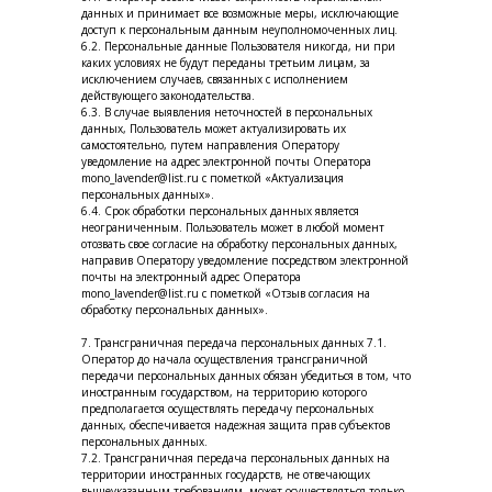
данных и принимает все возможные меры, исключающие
доступ к персональным данным неуполномоченных лиц.
6.2. Персональные данные Пользователя никогда, ни при
каких условиях не будут переданы третьим лицам, за
исключением случаев, связанных с исполнением
действующего законодательства.
6.3. В случае выявления неточностей в персональных
данных, Пользователь может актуализировать их
самостоятельно, путем направления Оператору
уведомление на адрес электронной почты Оператора
mono_lavender@list.ru с пометкой «Актуализация
персональных данных».
6.4. Срок обработки персональных данных является
неограниченным. Пользователь может в любой момент
отозвать свое согласие на обработку персональных данных,
направив Оператору уведомление посредством электронной
почты на электронный адрес Оператора
mono_lavender@list.ru с пометкой «Отзыв согласия на
обработку персональных данных».
7. Трансграничная передача персональных данных 7.1.
Оператор до начала осуществления трансграничной
передачи персональных данных обязан убедиться в том, что
иностранным государством, на территорию которого
предполагается осуществлять передачу персональных
данных, обеспечивается надежная защита прав субъектов
персональных данных.
7.2. Трансграничная передача персональных данных на
территории иностранных государств, не отвечающих
вышеуказанным требованиям, может осуществляться только