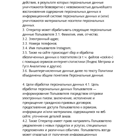
действия, в результате которых персональные данные
уничтожаются безвозвратно с невозможностью дальнейшего
восстановления содержания персональных данных в
информационной системе персональных данных и (или)
уничтожаются материальные носители персональных
данных.
3. Оператор может обрабатывать следующие персональные
данные Пользователя 3.1. Фамилия, имя, отчество;
3.2. Электронный адрес;
3.3. Номера телефонов;
3.4. Имя пользователя Instagram;
3.5. Также на сайте происходит сбор и обработка
обезличенных данных о посетителях (в т.ч. файлов «cookie»)
с помощью сервисов интернет-статистики (Яндекс Метрика и
Гугл Аналитика и других).
3.6. Вышеперечисленные данные далее по тексту Политики
объединены общим понятием Персональные данные.
4. Цели обработки персональных данных 4.1. Цель
обработки персональных данных Пользователя —
информирование Пользователя посредством отправки
электронных писем; заключение, исполнение и
прекращение гражданско-правовых договоров;
предоставление доступа Пользователю к сервисам,
информации и/или материалам, содержащимся на веб-
сайте; уточнение деталей заказа.
4.2. Также Оператор имеет право направлять Пользователю
уведомления о новых продуктах и услугах, специальных
предложениях и различных событиях. Пользователь всегда
может отказаться от получения информационных