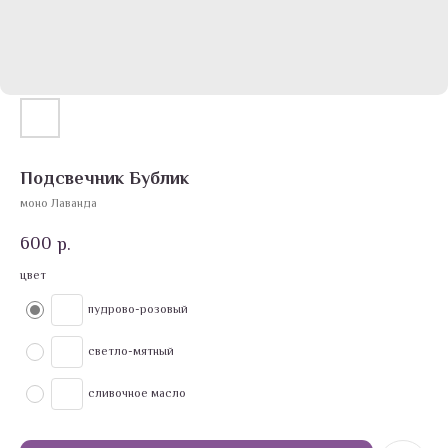
Подсвечник Бублик
моно Лаванда
600
р.
цвет
пудрово-розовый
светло-мятный
сливочное масло