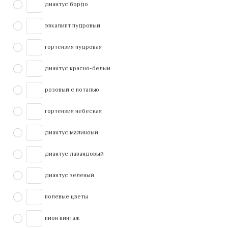
диантус бордо
эвкалипт пудровый
гортензия пудровая
диантус красно-белый
розовый с поталью
гортензия небесная
диантус малиноый
диантус лавандовый
диантус зеленый
полевые цветы
пион винтаж