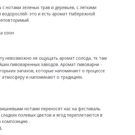
с нотами зеленых трав и деревьев, с легкими
и водорослей- это и есть аромат Набережной
неповторимый.
а озон
ту невозможно не ощущать аромат солода, тк там
йших пивоваренных заводов. Аромат пивоварни -
и горьких запахов, которые напоминают о процессе
т атмосферу и напоминают о традициях.
вишневыми нотами переносят нас на фестиваль
 сладких полевых цветов и ягод переплетаются в
ю композицию .
.