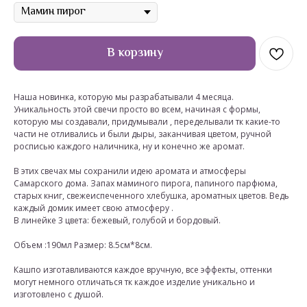
В корзину
Наша новинка, которую мы разрабатывали 4 месяца.
Уникальность этой свечи просто во всем, начиная с формы,
которую мы создавали, придумывали , переделывали тк какие-то
части не отливались и были дыры, заканчивая цветом, ручной
росписью каждого наличника, ну и конечно же аромат.
В этих свечах мы сохранили идею аромата и атмосферы
Самарского дома. Запах маминого пирога, папиного парфюма,
старых книг, свежеиспеченного хлебушка, ароматных цветов. Ведь
каждый домик имеет свою атмосферу .
В линейке 3 цвета: бежевый, голубой и бордовый.
Объем :190мл Размер: 8.5см*8см.
Кашпо изготавливаются каждое вручную, все эффекты, оттенки
могут немного отличаться тк каждое изделие уникально и
изготовлено с душой.