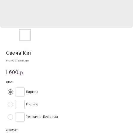
Свеча Кит
моно Лаванда
1 600
р.
цвет
Бирюза
Индиго
Устрично-Бежевый
аромат