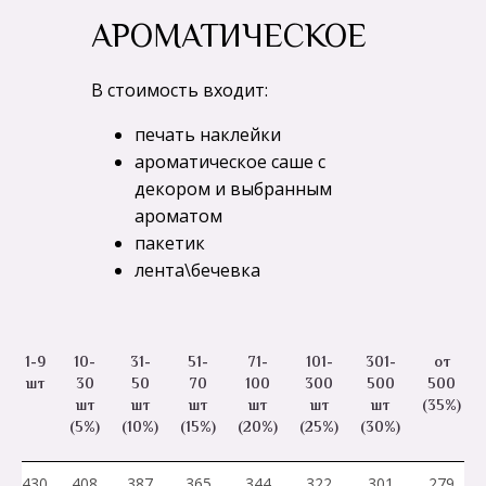
АРОМАТИЧЕСКОЕ
В стоимость входит:
печать наклейки
ароматическое саше с
декором и выбранным
ароматом
пакетик
лента\бечевка
1-9
10-
31-
51-
71-
101-
301-
от
шт
30
50
70
100
300
500
500
шт
шт
шт
шт
шт
шт
(35%)
(5%)
(10%)
(15%)
(20%)
(25%)
(30%)
430
408
387
365
344
322
301
279