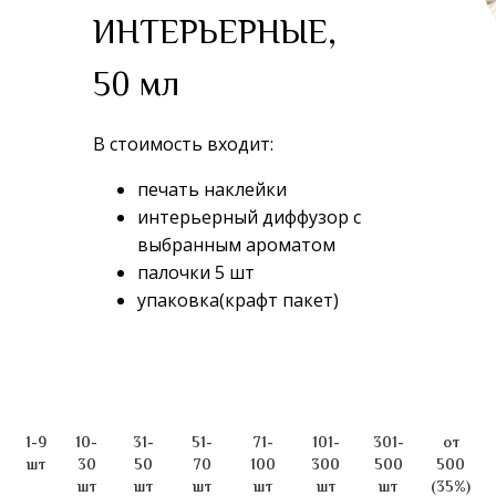
ИНТЕРЬЕРНЫЕ,
50 мл
В стоимость входит:
печать наклейки
интерьерный диффузор с
выбранным ароматом
палочки 5 шт
упаковка(крафт пакет)
1-9
10-
31-
51-
71-
101-
301-
от
шт
30
50
70
100
300
500
500
шт
шт
шт
шт
шт
шт
(35%)