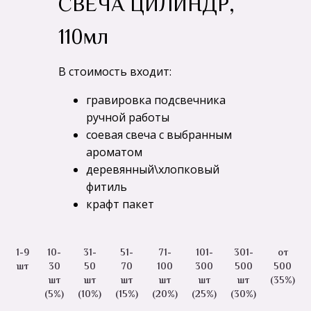
СВЕЧА ЦИЛИНДР,
110мл
В стоимость входит:
гравировка подсвечника
ручной работы
соевая свеча с выбранным
ароматом
деревянный\хлопковый
фитиль
крафт пакет
1-9
10-
31-
51-
71-
101-
301-
от
шт
30
50
70
100
300
500
500
шт
шт
шт
шт
шт
шт
(35%)
(5%)
(10%)
(15%)
(20%)
(25%)
(30%)