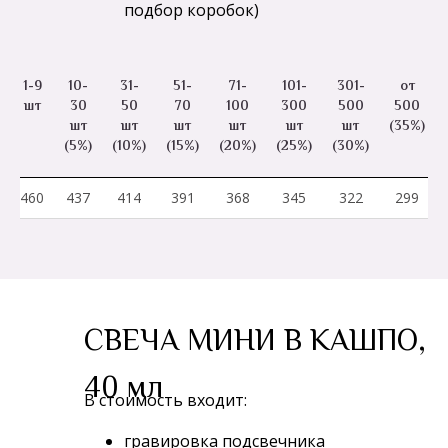
подбор коробок)
1-9
10-
31-
51-
71-
101-
301-
от
шт
30
50
70
100
300
500
500
шт
шт
шт
шт
шт
шт
(35%)
(5%)
(10%)
(15%)
(20%)
(25%)
(30%)
460
437
414
391
368
345
322
299
СВЕЧА МИНИ В КАШПО,
40 мл
В стоимость входит:
гравировка подсвечника