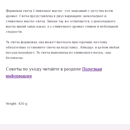
Формовая свеча Сливочное масло- это знакомый с детства всем
аромат. Свеча представлена в двух вариациях: шоколадное и
сливочное масло-свеча. Запахи так же отличаются, у шоколадного
масла яркий запах какао. а у сливочного аромат сливок и небольшой
сладости.
Тк свеча формовая, она может вытекать при горении, поэтому
обязательно установите свечу на подставку , блюдце, в целом любая
посуда подойдет. Тк свеча выполнена из оливкового воска., она
безопасна .
Советы по уходу читайте в разделе
Полезная
информация
Weight: 420 g