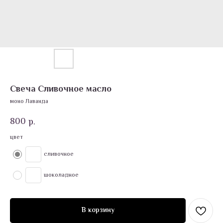
Свеча Сливочное масло
моно Лаванда
800
р.
цвет
сливочное
шоколадное
В корзину